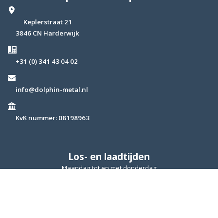
Keplerstraat 21
3846 CN Harderwijk
+31 (0) 341 43 04 02
info@dolphin-metal.nl
KvK nummer: 08198963
Los- en laadtijden
Maandag tot en met donderdag
07:30 tot 16:00 uur.
Vrijdag
07:30 tot 15:00 uur.